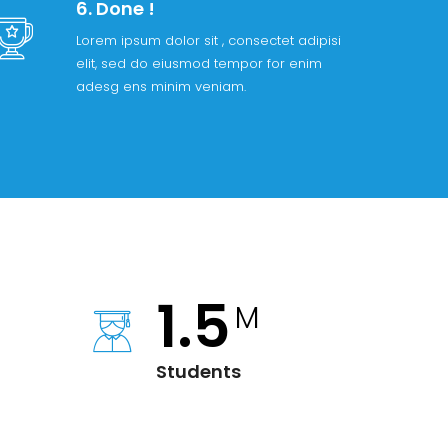
6. Done !
Lorem ipsum dolor sit , consectet adipisi
elit, sed do eiusmod tempor for enim
adesg ens minim veniam.
1.5
M
Students