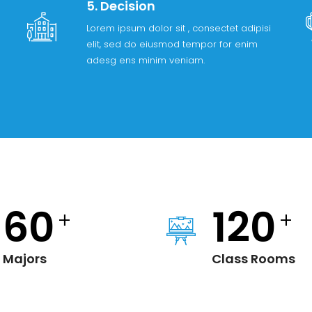
5. Decision
Lorem ipsum dolor sit , consectet adipisi
elit, sed do eiusmod tempor for enim
adesg ens minim veniam.
60
120
+
+
Majors
Class Rooms