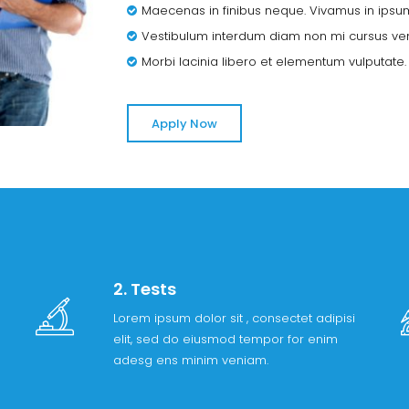
Maecenas in finibus neque. Vivamus in ipsum 
Vestibulum interdum diam non mi cursus ven
Morbi lacinia libero et elementum vulputate.
Apply Now
2. Tests
Lorem ipsum dolor sit , consectet adipisi
elit, sed do eiusmod tempor for enim
adesg ens minim veniam.