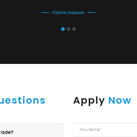
Fatma Hassan
uestions
Apply
Now
grade?