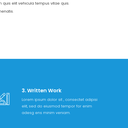
quis elit vehicula tempus vitae quis.
enatis.
3. Written Work
Lorem ipsum dolor sit , consectet adipisi
elit, sed do eiusmod tempor for enim
adesg ens minim veniam.