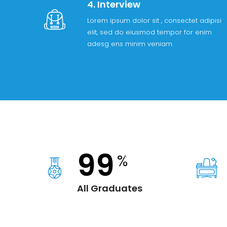
4. Interview
Lorem ipsum dolor sit , consectet adipisi
elit, sed do eiusmod tempor for enim
adesg ens minim veniam.
99
%
All Graduates