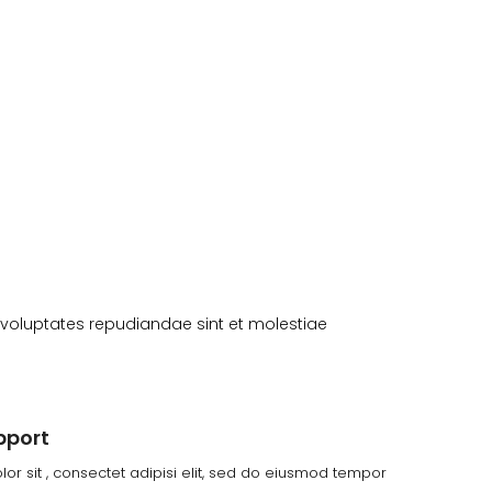
 voluptates repudiandae sint et molestiae
pport
or sit , consectet adipisi elit, sed do eiusmod tempor