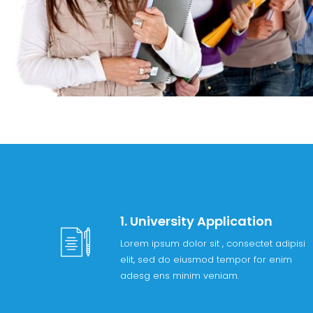
1. University Application
Lorem ipsum dolor sit , consectet adipisi
elit, sed do eiusmod tempor for enim
adesg ens minim veniam.